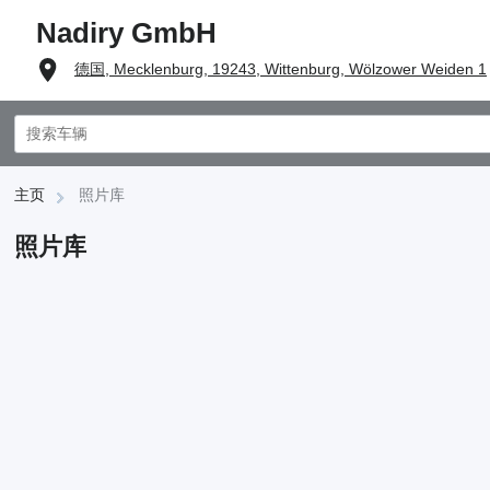
Nadiry GmbH
德国, Mecklenburg, 19243, Wittenburg, Wölzower Weiden 1
主页
照片库
照片库