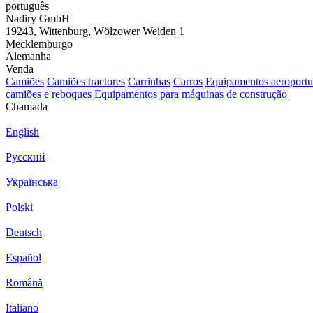
português
Nadiry GmbH
19243, Wittenburg, Wölzower Weiden 1
Mecklemburgo
Alemanha
Venda
Camiões
Camiões tractores
Carrinhas
Carros
Equipamentos aeroportu
camiões e reboques
Equipamentos para máquinas de construção
Chamada
English
Русский
Українська
Polski
Deutsch
Español
Română
Italiano