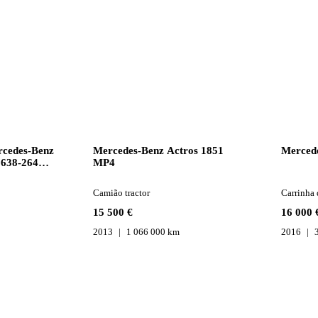
Mercedes-Benz Actros 1851
Mercede
2638-2644-
MP4
Camião tractor
Carrinha 
15 500 €
16 000 
2013
1 066 000 km
2016