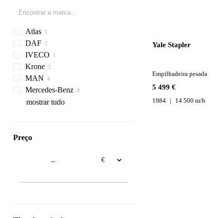
Atlas
DAF
Yale Stapler
IVECO
CF
806
Krone
Empilhadeira pesada
MAN
5 499 €
Mercedes-Benz
TGA
1984
14 500 m/h
TGS
Actros
PK
Premium
Polo
mostrar tudo
TGX
SK
Sprinter
Vario
Preço
Vito
–