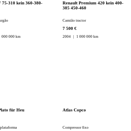
75-310 kein 360-380-
Renault Premium 420 kein 400-
0
385 450-460
urgão
Camião tractor
7 500 €
1 000 000 km
2004
1 000 000 km
lato für Heu
Atlas Copco
plataforma
Compressor fixo