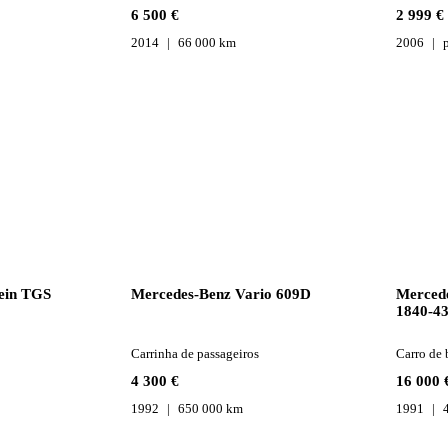
6 500 €
2 999 €
2014
66 000 km
2006
ein TGS
Mercedes-Benz Vario 609D
Mercede
1840-43
Carrinha de passageiros
Carro de 
4 300 €
16 000 
1992
650 000 km
1991