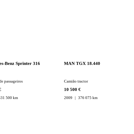
s-Benz Sprinter 316
MAN TGX 18.440
de passageiros
Camião tractor
€
10 500 €
331 500 km
2009
376 075 km