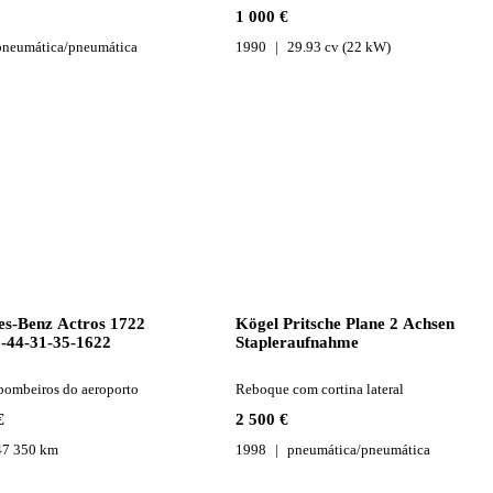
1 000 €
pneumática/pneumática
1990
29.93 cv (22 kW)
s-Benz Actros 1722
Kögel Pritsche Plane 2 Achsen
-44-31-35-1622
Stapleraufnahme
bombeiros do aeroporto
Reboque com cortina lateral
€
2 500 €
47 350 km
1998
pneumática/pneumática