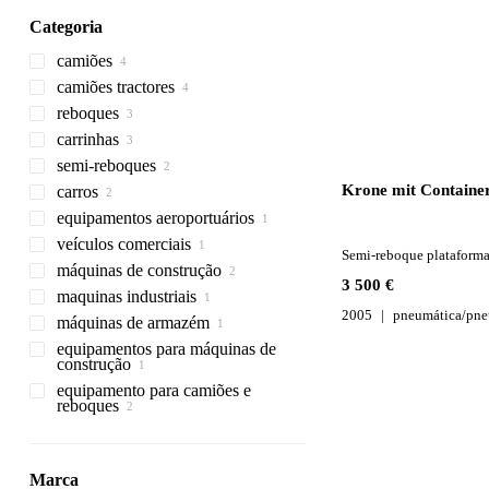
Categoria
camiões
camiões tractores
camiões chassi
reboques
camiões furgões
carrinhas
camiões plataformas
reboques porta contentores
semi-reboques
reboques plataformas
carrinhas de passageiros
Krone mit Container
carros
reboques com cortina lateral
semi-reboques porta-
contentores
equipamentos aeroportuários
semi-reboques plataformas
veículos comerciais
carros de bombeiros do
Semi-reboque plataform
aeroporto
máquinas de construção
camiões de caixa aberta < 3.5t
3 500 €
maquinas industriais
equipamento para betão
2005
pneumática/pne
máquinas de armazém
escavadoras
compressores
camiões betoneiras
equipamentos para máquinas de
empilhadores
retroescavadoras
compressores fixos
construção
empilhadeiras pesadas
equipamento para camiões e
grab buckets
reboques
gruas auxiliares
carroçarias
Marca
carroçarias frigoríficas