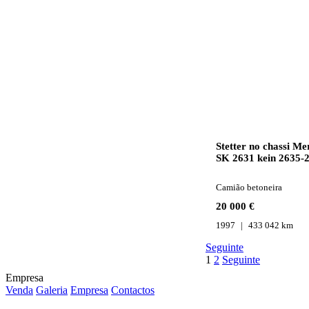
Stetter no chassi Mercedes-Benz
SK 2631 kein 2635-
2643-2640-2648
Camião betoneira
20 000 €
1997
433 042 km
Seguinte
1
2
Seguinte
Empresa
Venda
Galeria
Empresa
Contactos