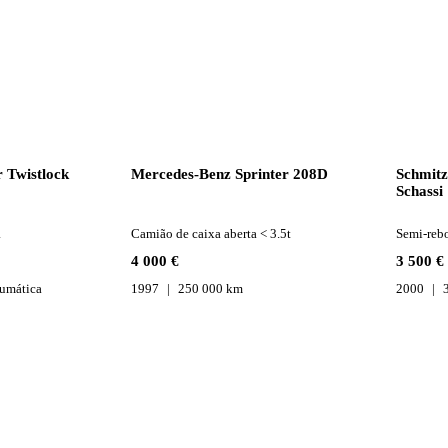
 Twistlock
Mercedes-Benz Sprinter 208D
Schmitz
Schassi
a
Camião de caixa aberta < 3.5t
Semi-rebo
4 000 €
3 500 €
umática
1997
250 000 km
2000