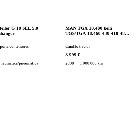
iler G 18 SEL 5,0
MAN TGX 18.480 kein
nhänger
TGS/TGA 18.460-430-410-480-
400
porta contentores
Camião tractor
8 999 €
pneumática/pneumática
2008
1 000 000 km