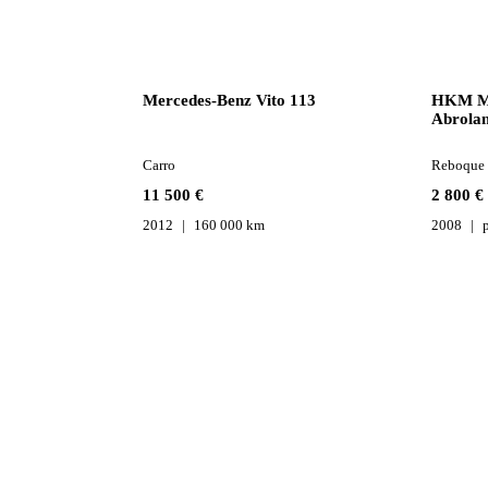
Mercedes-Benz Vito 113
HKM Me
Abrola
Carro
Reboque 
11 500 €
2 800 €
2012
160 000 km
2008