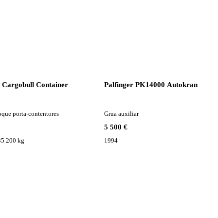
 Cargobull Container
Palfinger PK14000 Autokran
que porta-contentores
Grua auxiliar
5 500 €
35 200 kg
1994