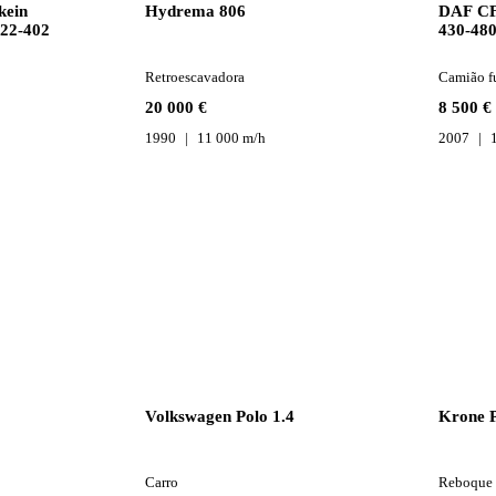
kein
Hydrema 806
DAF CF 
422-402
430-48
Retroescavadora
Camião f
20 000 €
8 500 €
1990
11 000 m/h
2007
Volkswagen Polo 1.4
Krone P
Carro
Reboque 