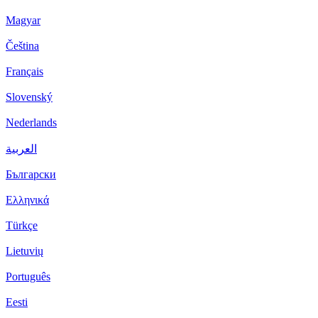
Magyar
Čeština
Français
Slovenský
Nederlands
العربية
Български
Ελληνικά
Türkçe
Lietuvių
Português
Eesti