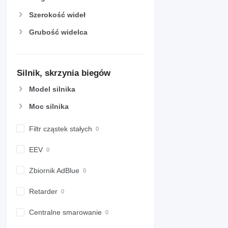
Szerokość wideł
Grubość widelca
Silnik, skrzynia biegów
Model silnika
Moc silnika
Filtr cząstek stałych
EEV
Zbiornik AdBlue
Retarder
Centralne smarowanie