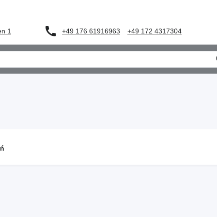
en 1
+49 176 61916963
+49 172 4317304
eń