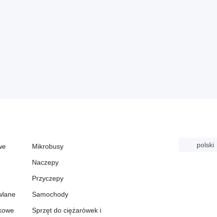
polski
we
Mikrobusy
Naczepy
Przyczepy
wlane
Samochody
skowe
Sprzęt do ciężarówek i