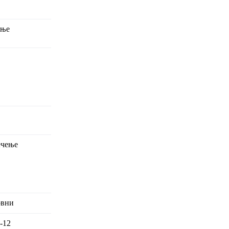
ање
ечење
овни
-12