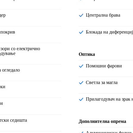
дер
Централна брава
в покрив
Блокада на диференци
одување
Оптика
Помошни фарови
на огледало
Светла за магла
оки
Прилагодувач на зрак
ри
атски седишта
Дополнителна опрема
Алуминиумски фелни