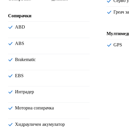
Серво 
Греач 
Сопирачки
ABD
Мултимед
ABS
GPS
Brakematic
EBS
Интрадер
Моторна сопирачка
Хидрауличен акумулатор