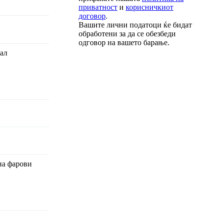
приватност
и
корисничкиот
договор
.
Вашите лични податоци ќе бидат
обработени за да се обезбеди
одговор на вашето барање.
јал
 на фарови