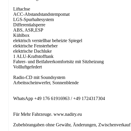
Liftachse
ACC-Abstandstandstempomat
LGS-Spurhaltesystem
Differentialsperre
ABS, ASR,ESP
Kühlbox
elektrisch verstellbar beheizte Spiegel
elektrische Fensterheber
elektrische Dachluke
1 ALU-Kraftstofftank
Fahrer- und Beifahrerkomfortsitz mit Sitzheizung
Vollluftgefedert
Radio-CD mit Soundsystem
Arbeitsscheinwerfer, Sonnenblende
WhatsApp +49 176 61916963 / +49 1724317304
Für Mehr Fahrzeuge. www.nadiry.eu
Zubehörangaben ohne Gewähr, Änderungen, Zwischenverkauf u