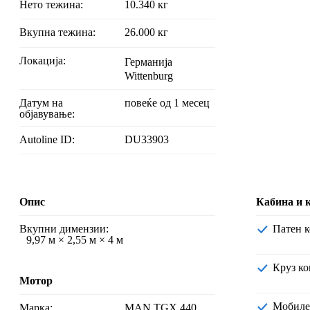
Нето тежина:
10.340 кг
Вкупна тежина:
26.000 кг
Локација:
Германија
Wittenburg
Датум на
повеќе од 1 месец
објавување:
Autoline ID:
DU33903
Опис
Кабина и 
Вкупни димензии:
Патен 
9,97 м × 2,55 м × 4 м
Круз к
Мотор
Мобил
Марка:
MAN TGX 440