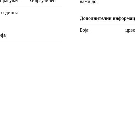
управувач:
хидрауличен
важи до:
за седишта
Дополнителни информа
Боја:
црв
ија