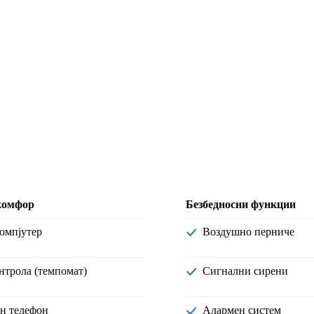
комфор
Безбедносни функции
компјутер
Воздушно перниче
онтрола (темпомат)
Сигнални сирени
ен телефон
Алармен систем