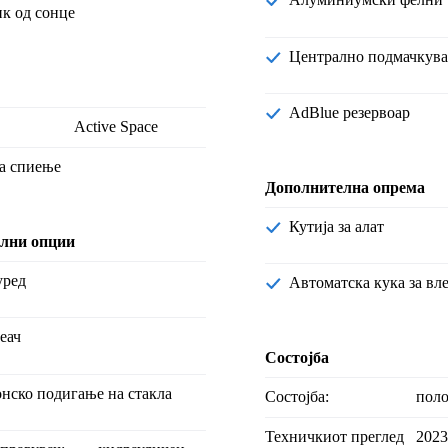
ик од сонце
Централно подмачкув
AdBlue резервоар
Active Space
 за спиење
Дополнителна опрема
Кутија за алат
лни опции
уред
Автоматска кука за вл
реач
Состојба
онско подигање на стакла
Состојба:
пол
Техничкиот преглед
2023