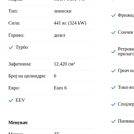
Тип:
линиски
Фрижи
Сила:
441 кс (324 kW)
Сонче
Гориво:
дизел
Турбо
Ретровизори со електрично
прилаг
Зафатнина:
12.420 cм³
Греач 
Број на цилиндри:
6
Токи-в
Евро:
Euro 6
EEV
Спојле
Пневм
Менувач