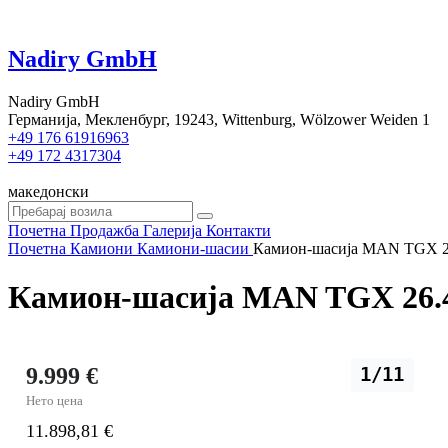
Nadiry GmbH
Nadiry GmbH
Германија, Мекленбург, 19243, Wittenburg, Wölzower Weiden 1
+49 176 61916963
+49 172 4317304
македонски
Почетна
Продажба
Галерија
Контакти
Почетна
Камиони
Камиони-шасии
Камион-шасија MAN TGX 26
Камион-шасија MAN TGX 26.44
9.999 €
1/11
Нето цена
11.898,81 €