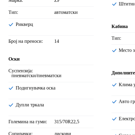
Марка:
ZF
Штитн
Тип:
автоматски
Рикверц
Кабина
Тип:
Број на преноси:
14
Место
Оски
Суспензија:
Дополните
пневматски/пневматски
Клима 
Подигнувачка оска
Авто г
Дупли тркала
Електр
Големина на гуми:
315/70R22,5
Сопирачки:
дискови