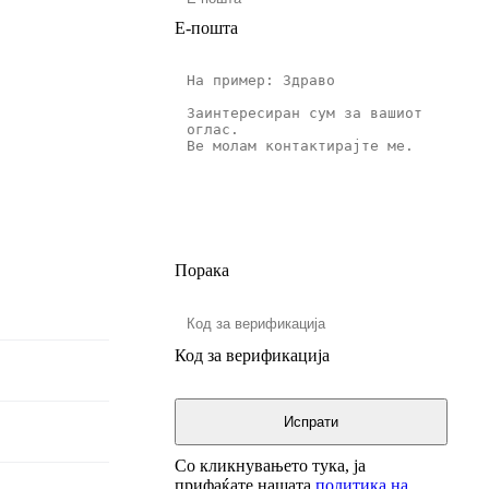
E-пошта
Порака
Код за верификација
Со кликнувањето тука, ја
прифаќате нашата
политика на