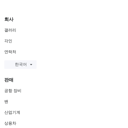
회사
갤러리
각인
연락처
한국어
판매
공항 장비
밴
산업기계
상용차