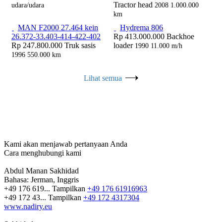
Tractor head
udara/udara
2008
1.000.000
km
MAN F2000 27.464 kein
Hydrema 806
26.372-33.403-414-422-402
Rp 413.000.000
Backhoe
Rp 247.800.000
Truk sasis
loader
1990
11.000 m/h
1996
550.000 km
Lihat semua
Kami akan menjawab pertanyaan Anda
Cara menghubungi kami
Abdul Manan Sakhidad
Bahasa:
Jerman, Inggris
+49 176 619...
Tampilkan
+49 176 61916963
+49 172 43...
Tampilkan
+49 172 4317304
www.nadiry.eu