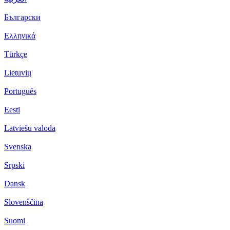
Български
Ελληνικά
Türkçe
Lietuvių
Português
Eesti
Latviešu valoda
Svenska
Srpski
Dansk
Slovenščina
Suomi