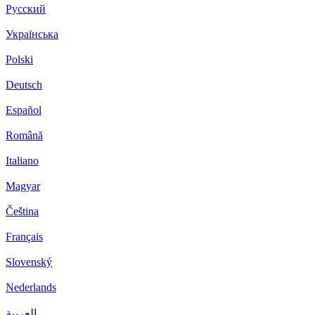
Русский
Українська
Polski
Deutsch
Español
Română
Italiano
Magyar
Čeština
Français
Slovenský
Nederlands
العربية