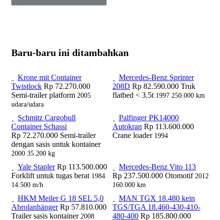
Baru-baru ini ditambahkan
Krone mit Container
Mercedes-Benz Sprinter
Twistlock
Rp 72.270.000
208D
Rp 82.590.000
Truk
Semi-trailer platform
flatbed < 3.5t
2005
1997
250.000 km
udara/udara
Schmitz Cargobull
Palfinger PK14000
Container Schassi
Autokran
Rp 113.600.000
Rp 72.270.000
Semi-trailer
Crane loader
1994
dengan sasis untuk kontainer
2000
35.200 kg
Yale Stapler
Rp 113.500.000
Mercedes-Benz Vito 113
Forklift untuk tugas berat
Rp 237.500.000
Otomotif
1984
2012
14.500 m/h
160.000 km
HKM Meiler G 18 SEL 5,0
MAN TGX 18.480 kein
Abrolanhänger
Rp 57.810.000
TGS/TGA 18.460-430-410-
Trailer sasis kontainer
480-400
Rp 185.800.000
2008