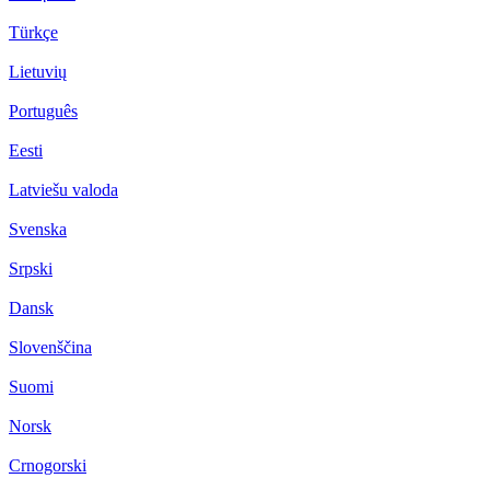
Türkçe
Lietuvių
Português
Eesti
Latviešu valoda
Svenska
Srpski
Dansk
Slovenščina
Suomi
Norsk
Crnogorski