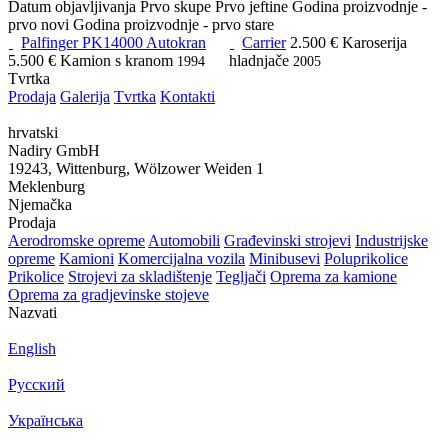
Datum objavljivanja
Prvo skupe
Prvo jeftine
Godina proizvodnje -
prvo novi
Godina proizvodnje - prvo stare
Palfinger PK14000 Autokran
Carrier
2.500 €
Karoserija
5.500 €
Kamion s kranom
hladnjače
1994
2005
Tvrtka
Prodaja
Galerija
Tvrtka
Kontakti
hrvatski
Nadiry GmbH
19243, Wittenburg, Wölzower Weiden 1
Meklenburg
Njemačka
Prodaja
Aerodromske opreme
Automobili
Građevinski strojevi
Industrijske
opreme
Kamioni
Komercijalna vozila
Minibusevi
Poluprikolice
Prikolice
Strojevi za skladištenje
Tegljači
Oprema za kamione
Oprema za gradjevinske stojeve
Nazvati
English
Русский
Українська