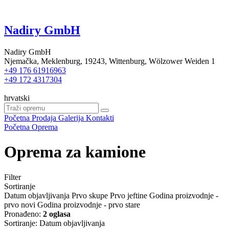
Nadiry GmbH
Nadiry GmbH
Njemačka, Meklenburg, 19243, Wittenburg, Wölzower Weiden 1
+49 176 61916963
+49 172 4317304
hrvatski
Početna
Prodaja
Galerija
Kontakti
Početna
Oprema
Oprema za kamione
Filter
Sortiranje
Datum objavljivanja
Prvo skupe
Prvo jeftine
Godina proizvodnje -
prvo novi
Godina proizvodnje - prvo stare
Pronađeno:
2 oglasa
Sortiranje
:
Datum objavljivanja