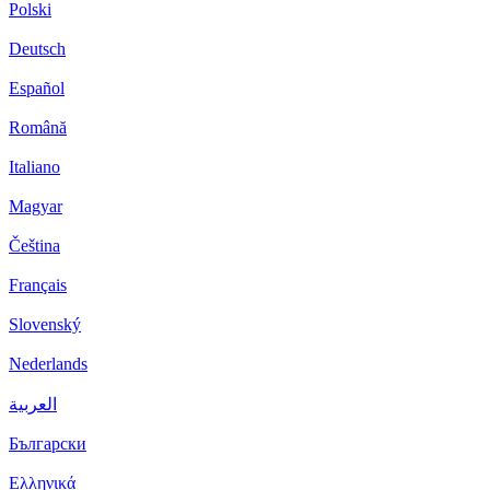
Polski
Deutsch
Español
Română
Italiano
Magyar
Čeština
Français
Slovenský
Nederlands
العربية
Български
Ελληνικά