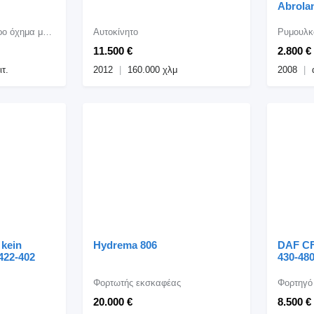
Abrola
Ανυψωτικό περονοφόρο όχημα μεγάλης χωρητικότητας
Αυτοκίνητο
11.500 €
2.800 €
ιτ.
2012
160.000 χλμ
2008
 kein
Hydrema 806
DAF CF 
422-402
430-48
Φορτωτής εκσκαφέας
Φορτηγό
20.000 €
8.500 €