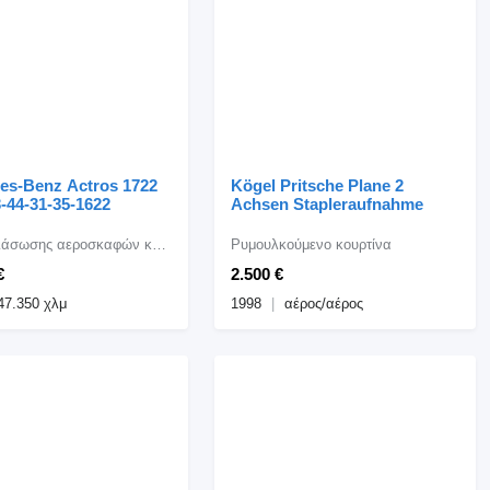
es-Benz Actros 1722
Kögel Pritsche Plane 2
-44-31-35-1622
Achsen Stapleraufnahme
Όχημα διάσωσης αεροσκαφών και πυρόσβεσης
Ρυμουλκούμενο κουρτίνα
€
2.500 €
47.350 χλμ
1998
αέρος/αέρος