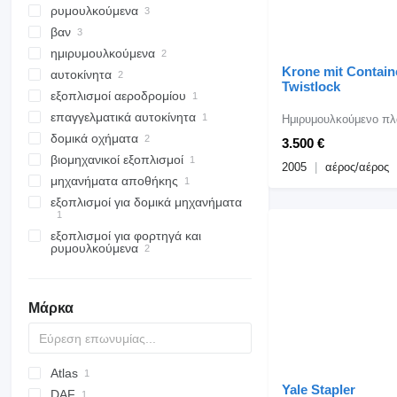
ρυμουλκούμενα
φορτηγά κόφες
βαν
φορτηγά πλατφόρμες
ρυμουλκούμενα μεταφοράς
εμπορευματοκιβωτίων
ημιρυμουλκούμενα
μικρά επιβατικά λεωφορεία
ρυμουλκούμενα πλατφόρμες
Krone mit Contain
αυτοκίνητα
ημιρυμουλκούμενα μεταφοράς
Twistlock
ρυμουλκούμενα μουσαμάδες
εμπορευματοκιβωτίων
εξοπλισμοί αεροδρομίου
ημιρυμουλκούμενα πλατφόρμες
επαγγελματικά αυτοκίνητα
οχήματα διάσωσης αεροσκαφών
Ημιρυμουλκούμενο π
και πυρόσβεσης
δομικά οχήματα
φορτηγά καρότσες < 3.5τ
3.500 €
βιομηχανικοί εξοπλισμοί
εξοπλισμός σκυροδέματος
2005
αέρος/αέρος
μηχανήματα αποθήκης
εκσκαφείς
συμπιεστές
αναμεικτήρες μεταφοράς
σκυροδέματος (Βαρέλες)
εξοπλισμοί για δομικά μηχανήματα
περονοφόρα οχήματα
φορτωτές εκσκαφείς
σταθεροί συμπιεστές
ανυψωτικά περονοφόρα
εξοπλισμοί για φορτηγά και
αρπάγες
οχήματα μεγάλης
ρυμουλκούμενα
χωρητικότητας
γερανοφόρα φορτηγά
καρότσες
Μάρκα
καρότσες ψυγεία
Atlas
Yale Stapler
DAF