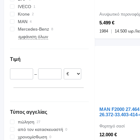
IVECO
CF
806
Krone
MAN
5.499 €
Mercedes-Benz
TGA
1984
14.500 ωρ./λε
εμφάνιση όλων
TGS
Actros
PK
Premium
Polo
TGX
SK
Sprinter
Τιμή
Vario
Vito
–
MAN F2000 27.464
Τύπος αγγελίας
26.372-33.403-414-
πώληση
Φορτηγό σασί
από τον κατασκευαστή
12.000 €
χρονομίσθωση