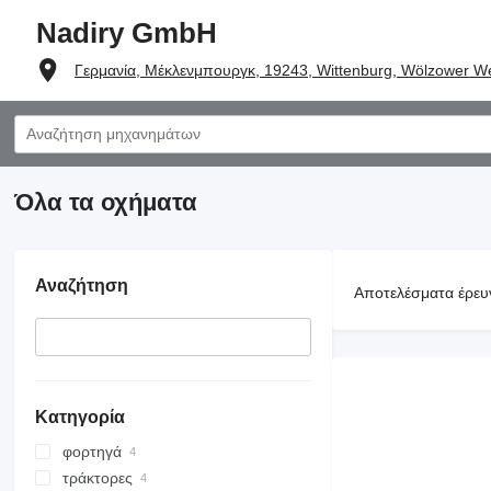
Nadiry GmbH
Γερμανία, Μέκλενμπουργκ, 19243, Wittenburg, Wölzower W
Όλα τα οχήματα
Αναζήτηση
Αποτελέσματα έρευ
Κατηγορία
φορτηγά
τράκτορες
φορτηγά σασί