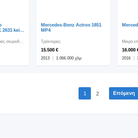
Mercedes-Benz Actros 1851
Merced
 2631 kein
MP4
43-2640-
Αναμεικτήρας μεταφοράς σκυροδέματος (Βαρέλα)
Τράκτορας
Μικρό επ
15.500 €
16.000 
2013
1.066.000 χλμ
2016
Επόμενη
1
2