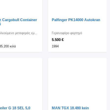
z Cargobull Container
Palfinger PK14000 Autokran
i
Ημιρυμουλκούμενο μεταφοράς εμπορευματοκιβωτίων
Γερανοφόρο φορτηγό
5.500 €
35.200 κιλά
1994
iler G 18 SEL 5,0
MAN TGX 18.480 kein