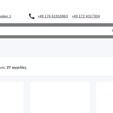
eiden 1
+49 176 61916963
+49 172 4317304
νας:
27 αγγελίες